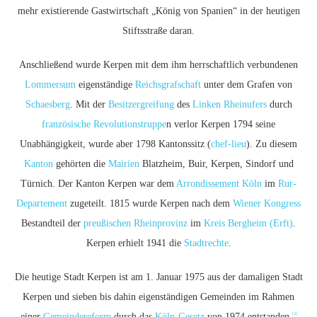
mehr existierende Gastwirtschaft „König von Spanien“ in der heutigen
Stiftsstraße daran.
Anschließend wurde Kerpen mit dem ihm herrschaftlich verbundenen
Lommersum
eigenständige
Reichsgrafschaft
unter dem Grafen von
Schaesberg
. Mit der
Besitzergreifung
des
Linken Rheinufers
durch
französische Revolutionstruppe
n verlor Kerpen 1794 seine
Unabhängigkeit, wurde aber 1798 Kantonssitz (
chef-lieu
). Zu diesem
Kanton
gehörten die
Mairien
Blatzheim, Buir, Kerpen, Sindorf und
Türnich. Der Kanton Kerpen war dem
Arrondissement Köln
im
Rur-
Departement
zugeteilt. 1815 wurde Kerpen nach dem
Wiener Kongress
Bestandteil der
preußischen
Rheinprovinz
im
Kreis Bergheim (Erft)
.
Kerpen erhielt 1941 die
Stadtrechte
.
Die heutige Stadt Kerpen ist am 1. Januar 1975 aus der damaligen Stadt
Kerpen und sieben bis dahin eigenständigen Gemeinden im Rahmen
[3]
einer
Gemeindereform
durch das
Köln-Gesetz
von 1974 entstanden.