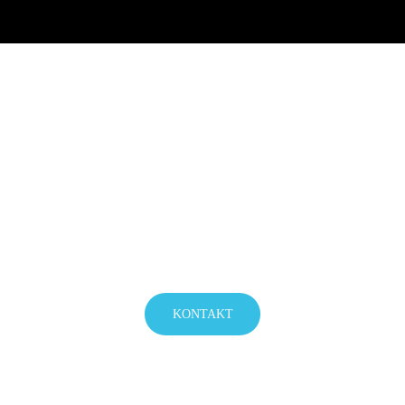
Lassen Sie sich kostenlos von
uns beraten
Machen Sie Ihre Feier zu einem Event! – Sprechen Sie uns
unverbindlich und kostenlos an!
KONTAKT