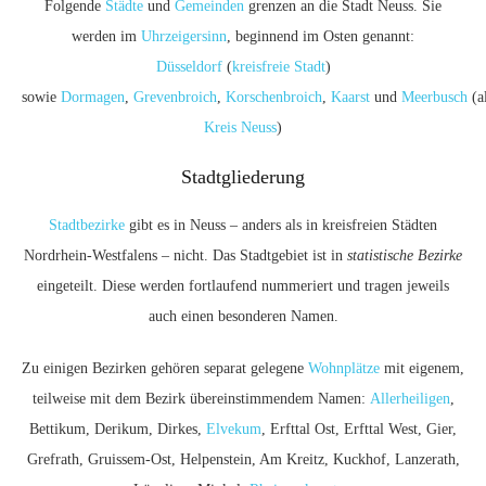
Folgende
Städte
und
Gemeinden
grenzen an die Stadt Neuss. Sie
werden im
Uhrzeigersinn
, beginnend im Osten genannt:
Düsseldorf
(
kreisfreie Stadt
)
sowie
Dormagen
,
Grevenbroich
,
Korschenbroich
,
Kaarst
und
Meerbusch
(a
Kreis Neuss
)
Stadtgliederung
Stadtbezirke
gibt es in Neuss – anders als in kreisfreien Städten
Nordrhein-Westfalens – nicht. Das Stadtgebiet ist in
statistische Bezirke
eingeteilt. Diese werden fortlaufend nummeriert und tragen jeweils
auch einen besonderen Namen.
Zu einigen Bezirken gehören separat gelegene
Wohnplätze
mit eigenem,
teilweise mit dem Bezirk übereinstimmendem Namen:
Allerheiligen
,
Bettikum, Derikum, Dirkes,
Elvekum
, Erfttal Ost, Erfttal West, Gier,
Grefrath, Gruissem-Ost, Helpenstein, Am Kreitz, Kuckhof, Lanzerath,