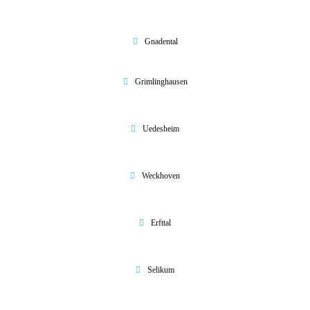
Gnadental
Grimlinghausen
Uedesheim
Weckhoven
Erfttal
Selikum