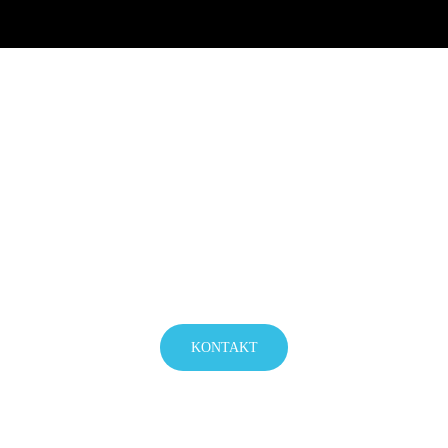
Lassen Sie sich kostenlos von
uns beraten
Machen Sie Ihre Feier zu einem Event! – Sprechen Sie uns
unverbindlich und kostenlos an!
KONTAKT