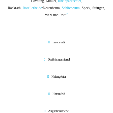
Löveling, Minkel,
Rheinparkcenter
,
Röckrath,
Rosellerheide
/Neuenbaum,
Schlicherum
, Speck, Stüttgen,
[2]
Wehl und Rott.
Innenstadt
Dreikönigenviertel
Hafengebiet
Hammfeld
Augustinusviertel